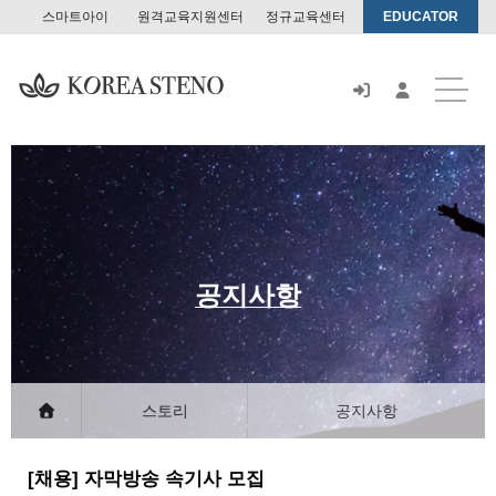
스마트아이
원격교육지원센터
정규교육센터
EDUCATOR
스
토
어
공지사항
스토리
공지사항
[채용] 자막방송 속기사 모집