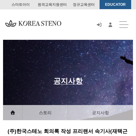
스마트아이
원격교육지원센터
정규교육센터
EDUCATOR
스
토
어
공지사항
스토리
공지사항
(주)한국스테노 회의록 작성 프리랜서 속기사(재택근